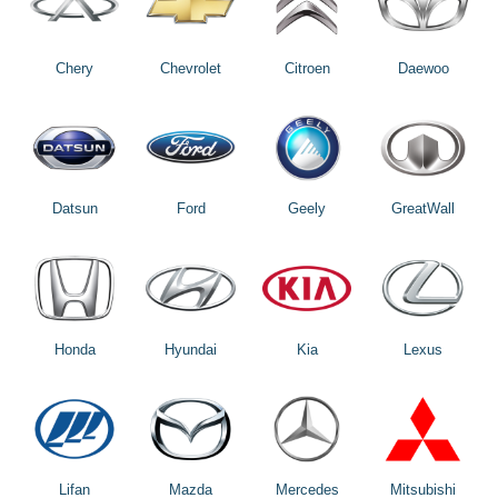
Chery
Chevrolet
Citroen
Daewoo
Datsun
Ford
Geely
GreatWall
Honda
Hyundai
Kia
Lexus
Lifan
Mazda
Mercedes
Mitsubishi