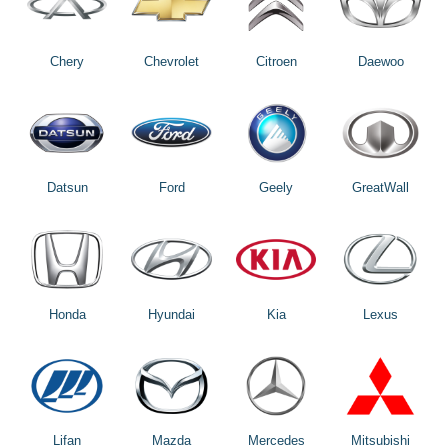
Chery
Chevrolet
Citroen
Daewoo
Datsun
Ford
Geely
GreatWall
Honda
Hyundai
Kia
Lexus
Lifan
Mazda
Mercedes
Mitsubishi