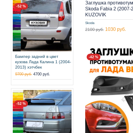
Заглушка противоту
-52 %
Skoda Fabia 2 (2007
KUZOVIK
Skoda
1030 руб.
2100 руб.
Бампер задний в цвет
-42 %
кузова Лада Калина 1 (2004-
2013) хэтчбек
9700 руб.
4700 руб.
-52 %