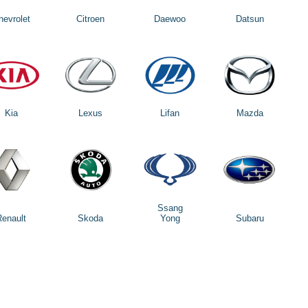
hevrolet
Citroen
Daewoo
Datsun
Kia
Lexus
Lifan
Mazda
Ssang
Renault
Skoda
Yong
Subaru