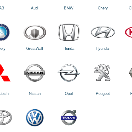
АЗ
Audi
BMW
Chery
C
ely
GreatWall
Honda
Hyundai
ubishi
Nissan
Opel
Peugeot