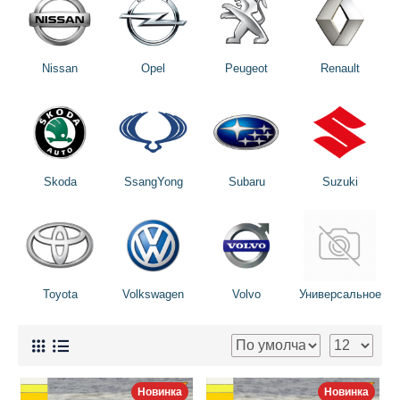
Nissan
Opel
Peugeot
Renault
Skoda
SsangYong
Subaru
Suzuki
Toyota
Volkswagen
Volvo
Универсальное
Новинка
Новинка