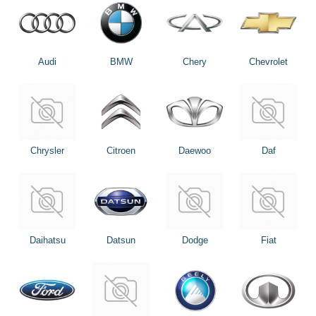
Audi
BMW
Chery
Chevrolet
Chrysler
Citroen
Daewoo
Daf
Daihatsu
Datsun
Dodge
Fiat