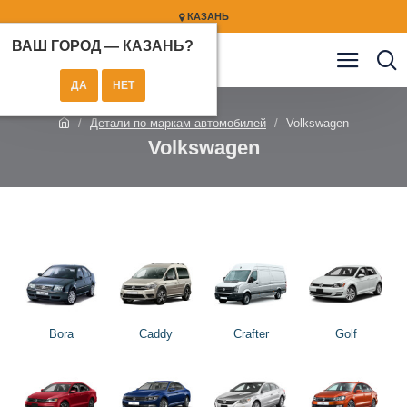
КАЗАНЬ
ВАШ ГОРОД —
КАЗАНЬ
?
Детали по маркам автомобилей
Volkswagen
Volkswagen
Bora
Caddy
Crafter
Golf