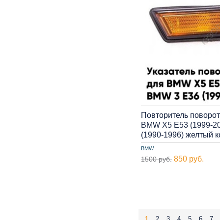
Повторитель поворот
BMW X5 E53 (1999-20
(1990-1996) желтый 
BMW
850 руб.
1500 руб.
1
2
3
4
5
6
7