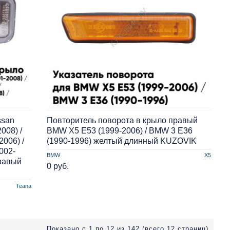
ssan
Повторитель поворота в крыло правый
008) /
BMW X5 E53 (1999-2006) / BMW 3 E36
2006) /
(1990-1996) желтый длинный KUZOVIK
2002-
BMW
X5
правый
0 руб.
Teana
Показано с 1 по 12 из 142 (всего 12 страниц)