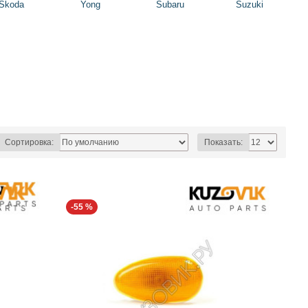
Skoda
Yong
Subaru
Suzuki
Сортировка:
Показать:
-55 %