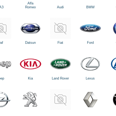
Alfa
АЗ
Romeo
Audi
BMW
af
Datsun
Fiat
Ford
eep
Kia
Land Rover
Lexus