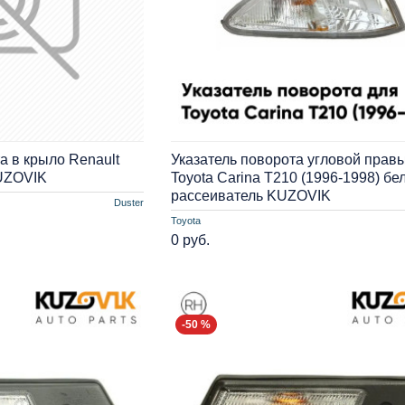
а в крыло Renault
Указатель поворота угловой прав
KUZOVIK
Toyota Carina T210 (1996-1998) бе
рассеиватель KUZOVIK
Duster
Toyota
0 руб.
-50 %