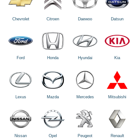
Chevrolet
Citroen
Daewoo
Datsun
Ford
Honda
Hyundai
Kia
Lexus
Mazda
Mercedes
Mitsubishi
Nissan
Opel
Peugeot
Renault