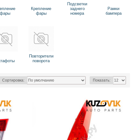
Подсветки
епление
Крепление
заднего
Рамки
фары
фары
номера
бампера
Повторители
атафоты
поворота
Сортировка:
Показать: