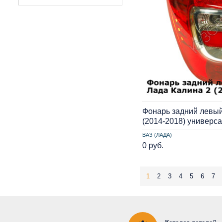
Фонарь задний левый
(2014-2018) универс
ВАЗ (ЛАДА)
0 руб.
1
2
3
4
5
6
7