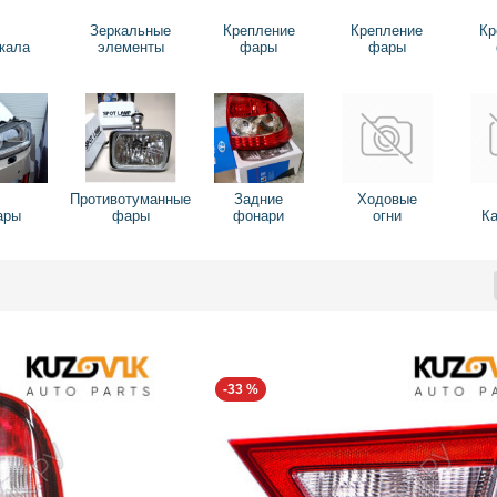
Зеркальные
Крепление
Крепление
Кр
кала
элементы
фары
фары
Противотуманные
Задние
Ходовые
ары
фары
фонари
огни
К
-33 %