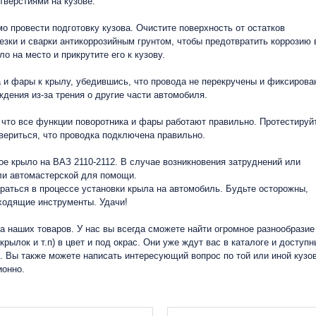
тверстиями на кузове.
о провести подготовку кузова. Очистите поверхность от остатков
езки и сварки антикоррозийным грунтом, чтобы предотвратить коррозию 
о на место и прикрутите его к кузову.
 и фары к крылу, убедившись, что провода не перекручены и фиксирова
дения из-за трения о другие части автомобиля.
, что все функции поворотника и фары работают правильно. Протестируй
вериться, что проводка подключена правильно.
ое крыло на ВАЗ 2110-2112. В случае возникновения затруднений или
ли автомастерской для помощи.
браться в процессе установки крыла на автомобиль. Будьте осторожны,
ходящие инструменты. Удачи!
а наших товаров. У нас вы всегда сможете найти огромное разнообразие
рылок и т.п) в цвет и под окрас. Они уже ждут вас в каталоге и доступн
е. Вы также можете написать интересующий вопрос по той или иной кузо
ионно.