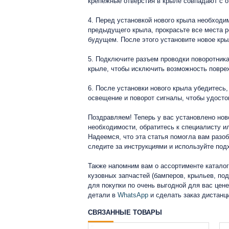
крепежные отверстия в крыле совпадают с о
4. Перед установкой нового крыла необходим
предыдущего крыла, прокрасьте все места р
будущем. После этого установите новое крыл
5. Подключите разъем проводки поворотника
крыле, чтобы исключить возможность повреж
6. После установки нового крыла убедитесь
освещение и поворот сигналы, чтобы удосто
Поздравляем! Теперь у вас установлено нов
необходимости, обратитесь к специалисту и
Надеемся, что эта статья помогла вам разо
следите за инструкциями и используйте под
Также напомним вам о ассортименте каталог
кузовных запчастей (бамперов, крыльев, подк
для покупки по очень выгодной для вас цен
детали в
WhatsApp
и сделать заказ дистанц
СВЯЗАННЫЕ ТОВАРЫ