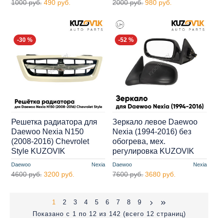
1000 руб.
490 руб.
2000 руб.
980 руб.
-30 %
-52 %
Решетка радиатора для
Зеркало левое Daewoo
Daewoo Nexia N150
Nexia (1994-2016) без
(2008-2016) Chevrolet
обогрева, мех.
Style KUZOVIK
регулировка KUZOVIK
Daewoo
Nexia
Daewoo
Nexia
4600 руб.
3200 руб.
7600 руб.
3680 руб.
1
2
3
4
5
6
7
8
9
Показано с 1 по 12 из 142 (всего 12 страниц)