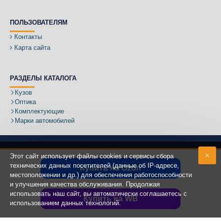
ПОЛЬЗОВАТЕЛЯМ
Контакты
Карта сайта
РАЗДЕЛЫ КАТАЛОГА
Кузов
Оптика
Комплектующие
Марки автомобилей
Этот сайт использует файлы cookies и сервисы сбора
технических данных посетителей (данные об IP-адресе,
Купить на Ozon
местоположении и др.) для обеспечения работоспособности
Адрес:
и улучшения качества обслуживания. Продолжая
использовать наш сайт, вы автоматически соглашаетесь с
Купить на WB
использованием данных технологий.
Copyright ©
2020 - 2025
КУЗОВИК.РУ